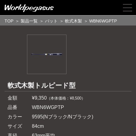
TOP
＞
製品一覧
＞
バット
＞
軟式木製
＞ WBN6WGPTP
軟式木製トルピード型
金額
¥9,350
（本体価格：¥8,500）
品番
WBN6WGPTP
カラー
9595(Nブラック/Nブラック)
サイズ
84cm
直径
63mm平均