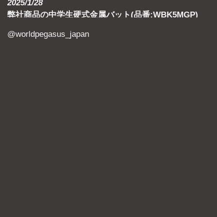
2025/1/28
弊社商品の中学生硬式金属バット(品番:WBK5MGP)
は、
金属単層タイプのバットとなり、
@worldpegasus_japan
ボーイズリーグ・ヤングリーグ・リトルシニアリーグ
で使用可能です。
製品ページはこちら
2025/1/10
スペシャルオーダーシステム
を2025年仕様に更新いた
しました
2024/11/29
カラーバッグシリーズのミニバッグ・ショルダーバッ
グにおきまして、サイズ表示の一部が誤っていること
が判明いたしました。
謹んでお詫び申し上げますとともに、以下の通り訂正
させていただきます。
カラーバッグ サイズ誤記のお詫びと訂正
2024/8/1
ボーイズリーグ使用可能サングラスとして弊社商品が