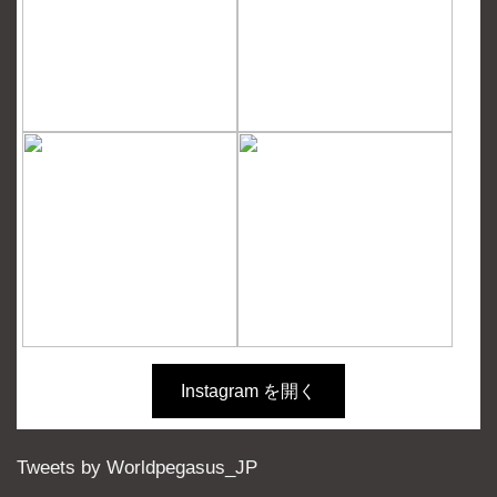
2022/12/28
埼玉西武ライオンズ 増田達至選手とグラブアドバイザ
リー契約締結
2022/12/28
サンディエゴ・パドレス 金河成選手とグラブアドバイ
ザリー契約締結
2022/12/15
人気のスクールバッグシリーズとして「ワールドペガ
サス カラーバッグ」が2022年12月に発売決定！
詳細は
特設ページ
をご覧ください。
2022/05/12
リトルシニアリーグ、ボーイズリーグ、ヤングリーグ
で
Instagram を開く
弊社の
硬式金属バット(品番WBKMGP2)
が公認されま
した。
※リトルシニアリーグは黒色のみ公認です
Tweets by Worldpegasus_JP
2022/01/06