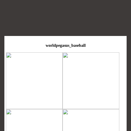
承認されました。
全国のワールドペガサス取扱店
にてご予約・ご注文受
付中です。
【使用可能商品】
■一般用 11月発売
品番：WSS054 3,630円(本体価格3,300円)
■小顔用 8月発売
品番：WSSLJ5 2,750円(本体価格2,500円)
worldpegasus_baseball
製品一覧はこちら
2024/1/9
2024年版カタログ「2024 BASEBALL & SOFTBALL」
のスペシャルオーダーページの一部に誤記がございま
した。
深くお詫び申し上げますとともに、以下の通り訂正さ
せて頂きます。
2024年総合カタログ 誤記のお詫びと
訂正
2024/1/04
スペシャルオーダーシステム
を2024年仕様に更新いた
しました