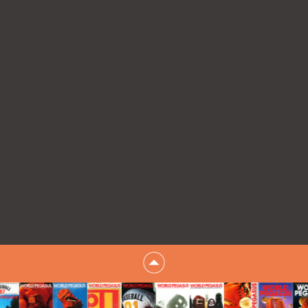
2021/2/15
スペシャルオーダーシミュレーションシステム
をリニ
ューアルしました。
2019/04/10
全日本少年硬式野球連盟ヤングリーグ
の協賛スポーツ
メーカーになりました。
2017/12/13
元プロ野球選手の桑田真澄氏とグラブアドバイザリ
ー契約締結
2017/06/01
弊社所在地が変更になりました。詳しくは
こちら
をご
確認ください。
2017/03/27
公益財団法人日本少年野球連盟ボーイズリーグ
の指定
業者になりました。